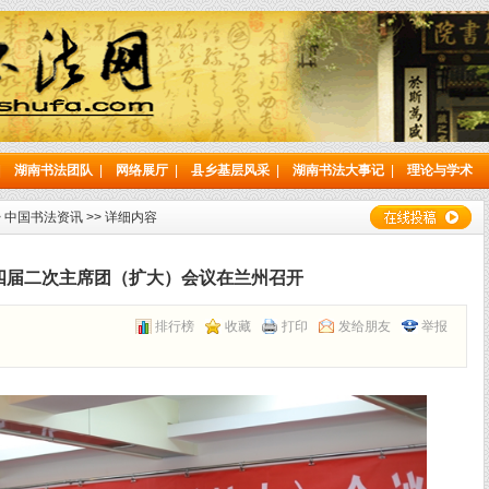
|
湖南书法团队
|
网络展厅
|
县乡基层风采
|
湖南书法大事记
|
理论与学术
>
中国书法资讯
>> 详细内容
四届二次主席团（扩大）会议在兰州召开
排行榜
收藏
打印
发给朋友
举报