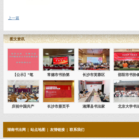
上一篇
图文资讯
【公示】“笔
常德市书协第
长沙市芙蓉区
邵阳市书协
庆祝中国共产
长沙市册页手
湘潭县书法家
北京大学书
湖南书法网
|
站点地图
|
友情链接
|
联系我们