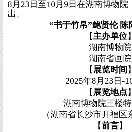
8月23日至10月9日
在湖南博物院
出。
“
书于竹帛
”
鲍贤伦
陈
【
主办单位
湖南博物院
湖南省画院
【
展览时间
2025年8月23日-
1
【
展览地点
湖南博物院
三楼特
（湖南省长沙市开福区
【
前言
】