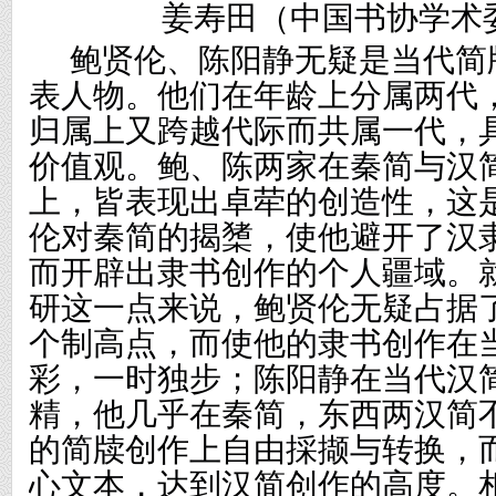
姜寿田（中国书协学术
鲍贤伦、陈阳静无疑是当代简
表人物。他们在年龄上分属两代
归属上又跨越代际而共属一代，
价值观。鲍、陈两家在秦简与汉
上，皆表现出卓荦的创造性，这
伦对秦简的揭橥，使他避开了汉
而开辟出隶书创作的个人疆域。
研这一点来说，鲍贤伦无疑占据
个制高点，而使他的隶书创作在
彩，一时独步；陈阳静在当代汉
精，他几乎在秦简，东西两汉简
的简牍创作上自由採撷与转换，
心文本，达到汉简创作的高度。