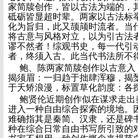
家简牍创作，皆以古法为端的，
砥砺皆显超时辈。两家以古法标
化为旨归，此又颉颃时流者。当
将古意与风格对立，以为引古法
谬不然者！综观书史，每一代引
者，终须入古。此当代书法所不
鲍、陈两家简牍创作以古意入
揭须眉：一归趋于拙肆浑穆，揭
于夭矫浪漫，标置草化韵度：各
鲍贤伦近期创作似在谋求走出
进入一种自由综合探索的境地。
难确指其是秦简、汉隶，还是碑
种在综合日常自由书写所引致的