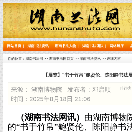
网站首页
|
湖南书法资讯
|
湖南书法人物
|
湖南书法团队
|
网络展厅
|
你的位置：
湖南书法网
>>
湖南书法网首页
>>
湖南书法资讯
>> 详细内容
【展览】“书于竹帛”鲍贤伦、陈阳静书法展
来源： 湖南博物院 发布者：
邓启顺
排行榜
时间：2025年8月18日 21:06
（湖南书法网讯）
由
湖南博物
的
“
书于竹帛
”
鲍贤伦
、
陈阳静书