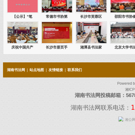
【公示】“笔
常德市书协第
长沙市芙蓉区
邵阳市书协
庆祝中国共产
长沙市册页手
湘潭县书法家
北京大学书
湖南书法网
|
站点地图
|
友情链接
|
联系我们
Powered 
湘ICP
湖南书法网投稿邮箱：5678097
1
湖南书法网联系电话：
湘公网安