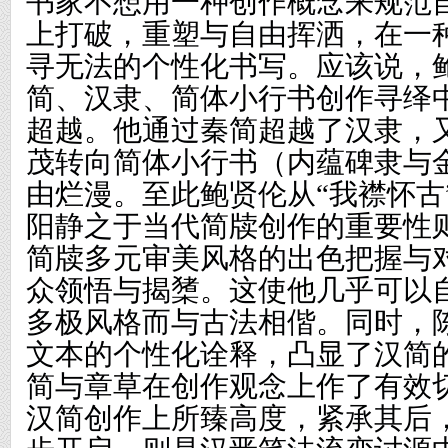
书家不想用一种创作概念来规范
上打破，重塑与自由挥洒，在一
寻无法的个性化书写。应该说，
简、汉隶、简体小行书创作寻绎
超越。他通过秦简超越了汉隶，
茂转向简体小行书（内蕴碑隶与
由烂漫。至此鲍贤伦从
“我襟怀
阳静之于当代简牍创作的重要性
简牍多元审美风格的出色把握与
众领悟与揭橥。这使他几乎可以
多极风格而与古法相偕。同时，
文本的个性化诠释，凸显了汉简
简与章草在创作观念上作了有效
汉简创作上所臻高度，紧承其后