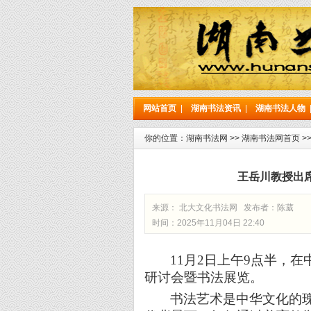
网站首页
|
湖南书法资讯
|
湖南书法人物
你的位置：
湖南书法网
>>
湖南书法网首页
>
王岳川教授出
来源： 北大文化书法网 发布者：
陈葳
时间：2025年11月04日 22:40
11月2日
上午
9
点半，在
研讨会暨书法展览。
书法艺术是中华文化的