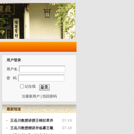
用户登录
用户名:
密 码:
记住我
注册新用户
|
找回密码
最新报道
王岳川教授讲授王铎狂草并
07-19
王岳川教授精讲并临摹王羲
07-18