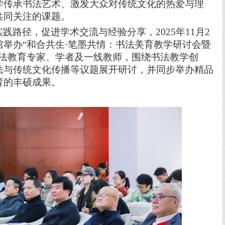
学传承书法艺术、激发大众对传统文化的热爱与理
共同关注的课题。
实践路径，促进学术交流与经验分享，
2025
年
11
月
2
馆举办
“和合共生·笔墨共情：书法美育教学研讨会暨
书法教育专家、学者及一线教师，围绕书法教学创
法与传统文化传播等议题展开研讨，并同步举办精品
育的丰硕成果。