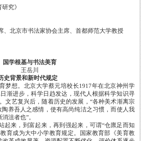
育研究》
席、北京市书法家协会主席、首都师范大学教授
国学根基与书法美育
王岳川
历史背景和新时代规定
育梦想。北京大学蔡元培校长
1917年在北京神州学
化日渐进步，科学日趋发达，现代人根据科学知识寻
”。文艺复兴后，随着历史的发展，“各种美术渐离宗
宗教陶养吾人之感情，使有高尚纯洁之习惯，而使人我
，以渐消沮者也”。
站起来，到富起来，再到强起来，可谓
“仓廪足而知
育教育成为大中小学教育规定。国家教育部《美育教
学改⾰成效显著，资源配置不断优化，评价体系逐步