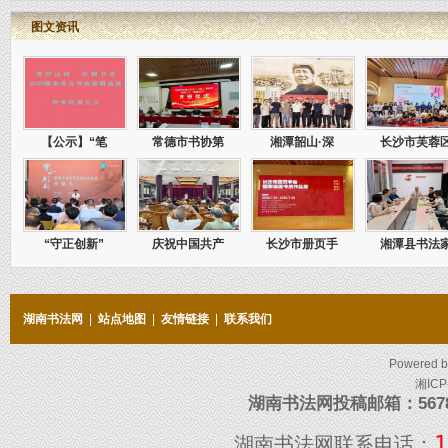
图文资讯
【公示】“笔
常德市书协第
湘潭韶山·深
长沙市芙蓉
“守正创新”
庆祝中国共产
长沙市册页手
湘潭县书法
湖南书法网
|
站点地图
|
友情链接
|
联系我们
Powered 
湘ICP
湖南书法网投稿邮箱：5678097
1
湖南书法网联系电话：