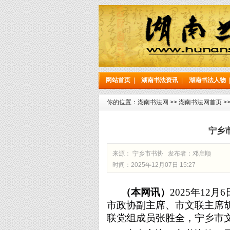
网站首页
|
湖南书法资讯
|
湖南书法人物
你的位置：
湖南书法网
>>
湖南书法网首页
>
宁乡
来源： 宁乡市书协 发布者：
邓启顺
时间：2025年12月07日 15:27
（
本网讯
）
2025年
12月
市政协副主席、市文联主席
联党组成员张胜全
，
宁乡市