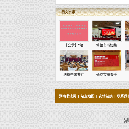
图文资讯
【公示】“笔
常德市书协第
庆祝中国共产
长沙市册页手
湖南书法网
|
站点地图
|
友情链接
|
联系我
湖