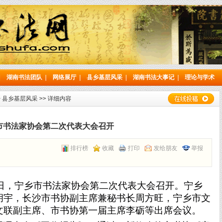
|
湖南书法团队
|
网络展厅
|
县乡基层风采
|
湖南书法大事记
|
理论与学术
>
县乡基层风采
>> 详细内容
市书法家协会第二次代表大会召开
排行榜
收藏
打印
发给朋友
举报
6日，宁乡市书法家协会第二次代表大会召开。
宁乡
胡宇
，
长沙市书协副主席
兼秘书长
周方旺，
宁乡市文
文联副主席、
市
书协
第一届
主席李砺
等
出席会议。