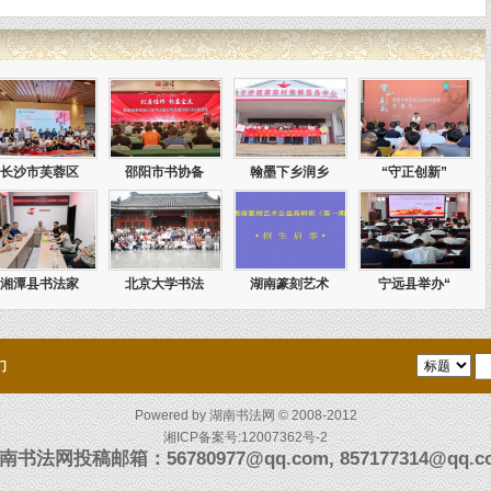
长沙市芙蓉区
邵阳市书协备
翰墨下乡润乡
“守正创新”
湘潭县书法家
北京大学书法
湖南篆刻艺术
宁远县举办“
们
Powered by
湖南书法网
© 2008-2012
湘ICP备案号:12007362号-2
南书法网投稿邮箱：56780977@qq.com, 857177314@qq.c