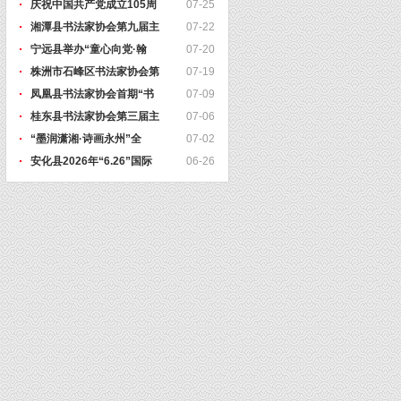
庆祝中国共产党成立105周
07-25
湘潭县书法家协会第九届主
07-22
宁远县举办“童心向党·翰
07-20
株洲市石峰区书法家协会第
07-19
凤凰县书法家协会首期“书
07-09
桂东县书法家协会第三届主
07-06
“墨润潇湘·诗画永州”全
07-02
安化县2026年“6.26”国际
06-26