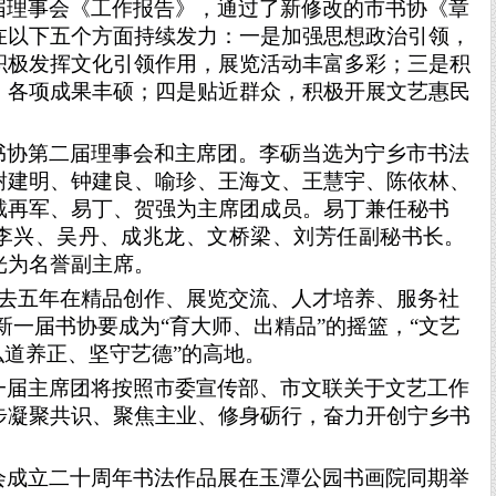
届理事会《
工作报告
》
，
通过
了新修改的市书协《
章
在以下五个方面持续发力：一是加强思想政治引领，
积极发挥文化引领作用，展览活动丰富多彩；三是积
，各项成果丰硕；四是贴近群众，积极开展文艺惠民
书协第二届理事会
和主席团
。李砺
当选
为宁乡市书法
谢建明、钟建良、喻珍、王海文、王慧宇、陈依林、
戴再军、易丁、贺强为主席团成员
。
易丁
兼任秘书
李兴、吴丹、成兆龙、文桥梁、刘芳
任副秘书长
。
光为名誉副主席。
去五年在精品创作、展览交流、人才培养、服务社
新一届书协要成为
“育大师、出精品”的摇篮，“文艺
弘道养正、坚守艺德”的高地。
一届主席团将按照市委宣传部、市文联关于文艺工作
步凝聚共识、聚焦主业、修身砺行，奋力开创宁乡书
会成立二十周年书法作品展
在
玉潭公园书画院
同期举