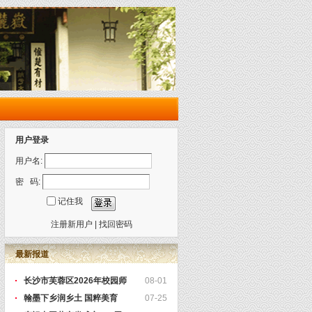
用户登录
用户名:
密 码:
记住我
注册新用户
|
找回密码
最新报道
长沙市芙蓉区2026年校园师
08-01
翰墨下乡润乡土 国粹美育
07-25