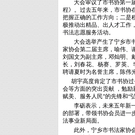
大会审议
了
市书协
第一
程
》
。
过去五年来，市书协
把握正确的工作方向；二是
极推动出精品、出人才工作
书法志愿服务活动。
大会
选举
产生了
宁乡市
家协会第二届主席，喻伟、
刘国文为副主席，邓灿明、
长，
刘春花、杨赛、罗英、
聘请夏时为名誉主席，陈伟
胡宇高度肯定了
市
书协
过
会等方面的突出贡献
，勉励
赋美、服务人民”的先锋和“
李砺表示，未来五年新
的部署，带领书协会员进一
法事业新局面。
此外，宁乡市书法家协