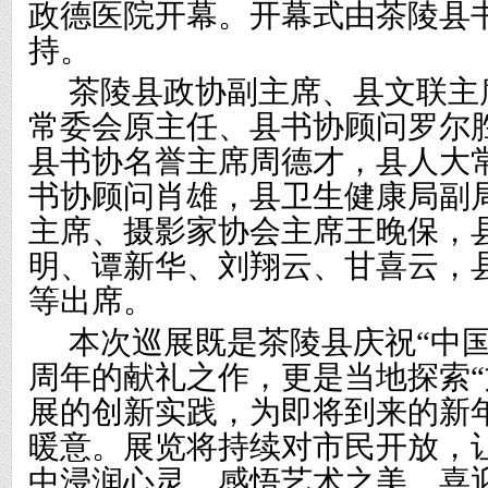
政德医院
开幕
。
开幕式
由
茶陵
县
持
。
茶陵县政协副主席、
县
文联主
常委会原主任、县书协顾问罗尔
县书协名誉主席周德才，县人大
书协顾问肖雄，县卫生健康局副
主席、摄影家协会主席王晚保，
明
、
谭新华
、
刘翔云
、
甘喜云，
等
出席
。
本次
巡展
既是茶陵县庆祝
“中
周年的献礼之作，更是当地探索“
展的创新实践，为即将到来的新
暖意。展览将持续对市民开放，
中浸润心灵、感悟艺术之美，喜