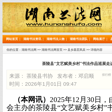
网站首页
|
湖南书法资讯
|
湖南书法人物
|
湖南书法团队
|
网络展厅
|
你的位置：
湖南书法网
>>
湖南书法网首页
>>
县乡基层风采
>> 详细内容
茶陵县“文艺赋美乡村”书法作品巡展走
来源： 茶陵县书协 发布者：
邓启顺
排行榜
时间：2026年1月01日 09:47
（本网讯）
2025年
12月30日，
会主办
的
茶陵县
“文艺赋美乡村
”