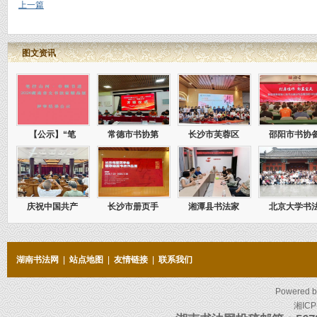
上一篇
图文资讯
【公示】“笔
常德市书协第
长沙市芙蓉区
邵阳市书协
庆祝中国共产
长沙市册页手
湘潭县书法家
北京大学书
湖南书法网
|
站点地图
|
友情链接
|
联系我们
Powered 
湘ICP