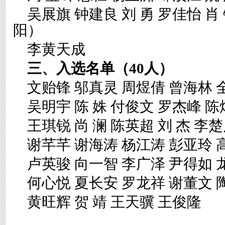
吴展旗
钟建良
刘
勇
罗佳怡
肖
阳）
李黄天成
三、入选名单（
40人）
文贻锋
邬真灵
周煜倩
曾海林
吴明宇
陈
姝
付俊文
罗杰峰
陈
王琪锐
尚
澜
陈英超
刘
杰
李
谢芊芊
谢海涛
杨江涛
彭亚玲
卢英骏
向一智
李广泽
尹得如
何心悦
夏长安
罗龙祥
谢董文
黄旺辉
贺
靖
王天骥
王俊隆