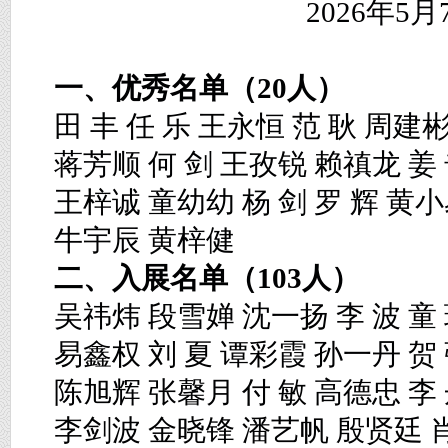
2026年5月
一、优秀名单（
20人）
田
丰
任
乐
王永恒
范
耿
周建
蒋芳顺
何
剑
王孜锐
赖禛龙
姜
王梓诚
童幼幼
杨
剑
罗
辉
黄
牛宇辰
黄梓健
二、入展名单（
103人）
吴祎炜
段雪婵
沈一扬
李
波
童
易鑫权
刘
夏
谭彩霞
孙一丹
贺
陈旭辉
张馨月
付
敏
高德忠
李
李剑波
金晓锋
潘艺帆
殷贤廷