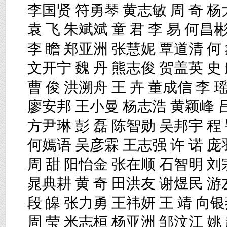
李国贤
符勇琴
黄志敏
周
奇
杨
袁
飞
朱斌斌
童
君
李
易
何昌
李
瞻
郑亚洲
张慧妮
覃道清
何
文开宁
魏
丹
熊志俊
贺盖英
史
曹
俊
洪溯舟
王
卉
董成信
李
廖安邦
王小曼
杨志浩
黄颖峰
方尹琳
彭
磊
陈智勋
吴邦宇
程
何嫣语
吴彦霖
王志强
许
诺
庞
周
甜
阳怡金
张在顺
石智明
刘
晁典耕
黄
奇
田洪友
谢煜民
游
段
皞
张力勇
王祎妍
王
靖
向
周
莹
米志桓
杨亚洲
邹汶江
姚