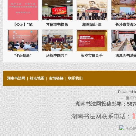
【公示】“笔
常德市书协第
湘潭韶山·深
长沙市芙蓉
“守正创新”
庆祝中国共产
长沙市册页手
湘潭县书法
湖南书法网
|
站点地图
|
友情链接
|
联系我们
Powered 
湘ICP
湖南书法网投稿邮箱：5678097
1
湖南书法网联系电话：
湘公网安