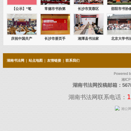
【公示】“笔
常德市书协第
长沙市芙蓉区
邵阳市书协
庆祝中国共产
长沙市册页手
湘潭县书法家
北京大学书
湖南书法网
|
站点地图
|
友情链接
|
联系我们
Powered 
湘ICP
湖南书法网投稿邮箱：5678097
1
湖南书法网联系电话：
湘公网安