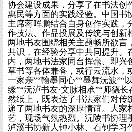
协会建设成果，分享了在书法创
惠民等方面的实践经验。中国
书
主席蒋晖鹏结合自身创作实践，
作技法、作品投展及传统与创新
两地书友围绕相关主题畅所欲言
共识，在经验分享中共同提升。
内，两地书法家同台挥毫、即兴
草书等各体兼备，或行云流水，
一家亲”“翰墨同心”“墨舞沅波”“
缘”“沅泸书友·文脉相承”“师德
然纸上，既表达了书法家们对传
递了两地书友的深厚情谊。大家
艺，现场气氛热烈。沅陵书协理
泸溪书协新人钟小林、石钊学习