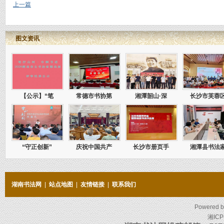
上一篇
图文资讯
【公示】“笔
常德市书协第
湘潭韶山·深
长沙市芙蓉
“守正创新”
庆祝中国共产
长沙市册页手
湘潭县书法
湖南书法网
|
站点地图
|
友情链接
|
联系我们
Powered 
湘ICP