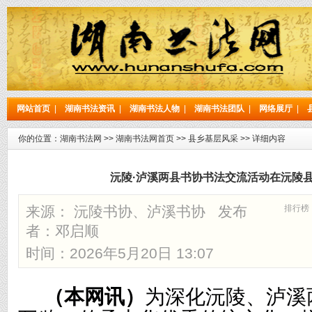
网站首页
|
湖南书法资讯
|
湖南书法人物
|
湖南书法团队
|
网络展厅
|
你的位置：
湖南书法网
>>
湖南书法网首页
>>
县乡基层风采
>> 详细内容
沅陵·泸溪两县书协书法交流活动在沅陵
来源： 沅陵书协、泸溪书协 发布
排行榜
者：
邓启顺
时间：2026年5月20日 13:07
（本网讯）
为深化沅陵、泸溪