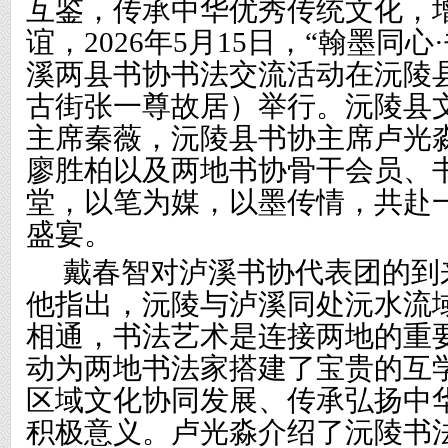
互鉴，传承中华优秀传统文化，
谊，
2026年5月15日，“翰墨同心
溪两县
书协
书法交流活动在沅陵
古街张一尊故居）举行。沅陵县
主席秦薇
，
沅陵
县书协主席卢光
廖胜柏
以及
两地书协骨干会员、
堂，以笔为媒，以墨传情，共赴
盛宴。
戴春智对泸溪
书协代表团
的到
他指出，沅陵与泸溪同处沅水流
相通，书法艺术是连接两地的重
动为两地书法家搭建了宝贵的互
区域文化协同发展、传承弘扬中
积极意义。卢光淼介绍了沅陵书