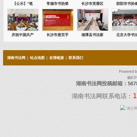
【公示】“笔
常德市书协第
长沙市芙蓉区
邵阳市书协
庆祝中国共产
长沙市册页手
湘潭县书法家
北京大学书
湖南书法网
|
站点地图
|
友情链接
|
联系我们
Powered 
湘ICP
湖南书法网投稿邮箱：5678097
1
湖南书法网联系电话：
湘公网安