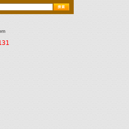
om
131