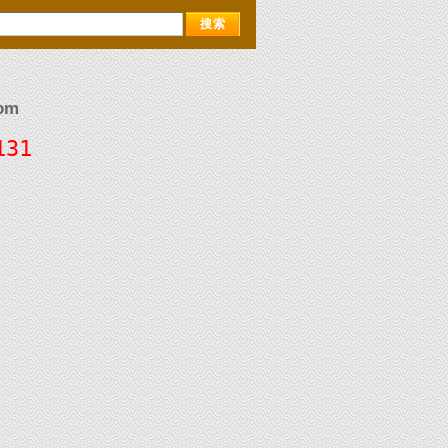
om
131