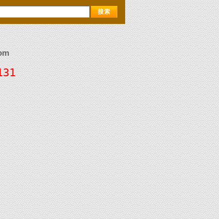
om
131