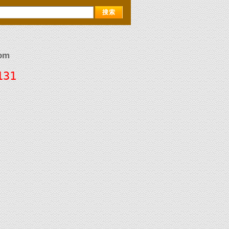
om
131