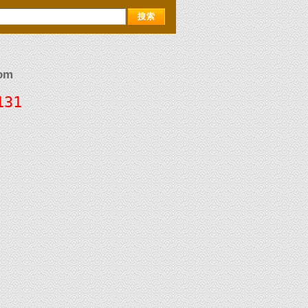
om
131