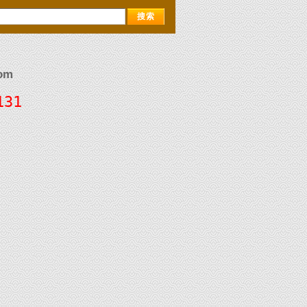
om
131