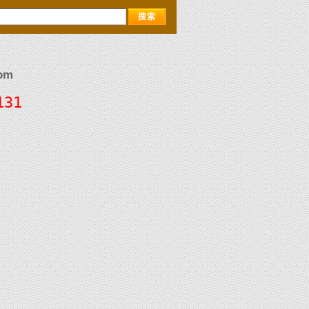
om
131