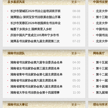
县乡基层风采
更多>>
中国书法资
长沙市望城区2026书法公益培训班开班
08-08
北京大学
湘潭韶山·深圳宝安书法联展在韶山开幕
08-03
第十三期
长沙市芙蓉区2026年校园师生书法毕业
08-01
北京大学
翰墨下乡润乡土 国粹美育入乡村
07-25
中国书法
庆祝中国共产党成立105周年宁乡市书
07-25
中国书法
湘潭县书法家协会第九届主席团第二次
07-22
北京大学
湖南书法团队
更多>>
网络展厅
湖南省书法家协会第六届专业委员会名单
04-30
第十五届
湖南省女书法家协会第三届主席团名单
10-24
第十三届
湖南省青年书法家协会第七届主席团名单
09-30
第十二届
湖南省书法家协会第六届主席团名单
05-30
第十一届
湖南省硬笔书法家协会第八届主席团名单
05-01
第十届湖
湖南省大学生书法联合会第十四届理事
11-30
第九届湖
湖南书法大事记
更多>>
理论与学术