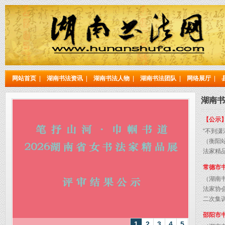
网站首页
|
湖南书法资讯
|
湖南书法人物
|
湖南书法团队
|
网络展厅
|
湖南书
【公示】
“不到
（衡阳站
法家精品
常德市
（湖南书
法家协
二次集训
邵阳市
1
2
3
4
5