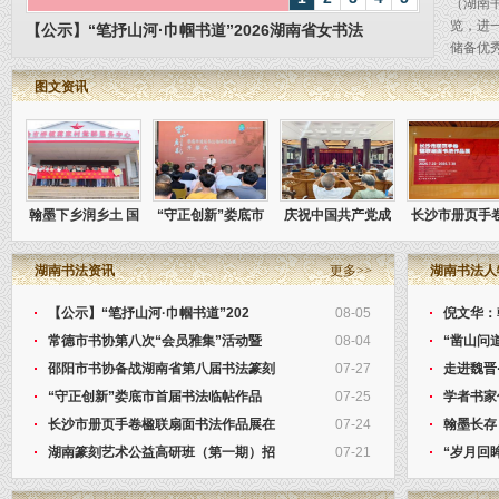
（湖南
览，进
【公示】“笔抒山河·巾帼书道”2026湖南省女书法
储备优
青...
图文资讯
翰墨下乡润乡土 国
“守正创新”娄底市
庆祝中国共产党成
长沙市册页手
粹美育入乡村
首届书法临帖作品
立105周年宁乡市
联扇面书法作
湖南书法资讯
展在娄底市美
书法作品展开幕
更多>>
在隆平水稻
湖南书法人
【公示】“笔抒山河·巾帼书道”202
08-05
倪文华：
常德市书协第八次“会员雅集”活动暨
08-04
“凿山问
邵阳市书协备战湖南省第八届书法篆刻
07-27
走进魏晋
“守正创新”娄底市首届书法临帖作品
07-25
学者书家
长沙市册页手卷楹联扇面书法作品展在
07-24
翰墨长存
湖南篆刻艺术公益高研班（第一期）招
07-21
“岁月回