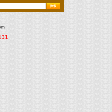
om
131