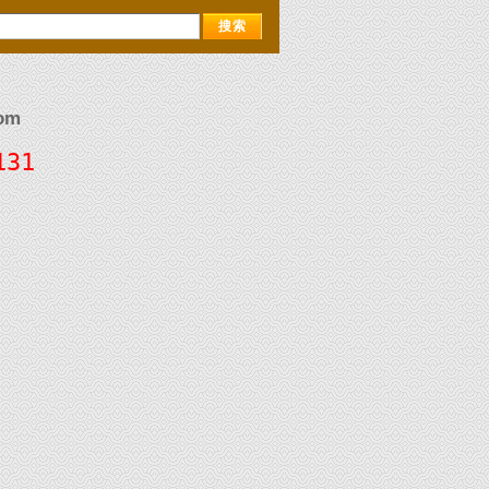
om
131