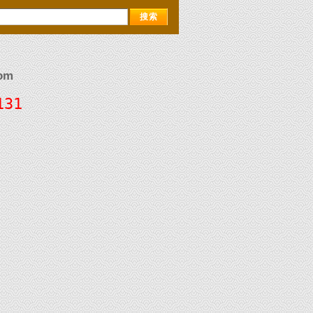
om
131