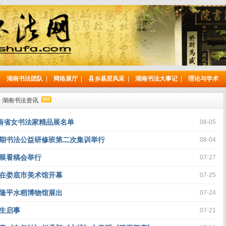
|
湖南书法团队
|
网络展厅
|
县乡基层风采
|
湖南书法大事记
|
理论与学术
>
湖南书法资讯
湖南省女书法家精品展名单
08-05
首期书法公益研修班第二次集训举行
08-04
展看稿会举行
07-27
展在娄底市美术馆开幕
07-25
隆平水稻博物馆展出
07-24
生启事
07-21