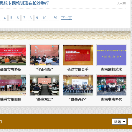
思想专题培训班在长沙举行
05-30
4
5
6
7
8
9
10
...59
下一页
邵阳市书协备
“守正创新”
长沙市册页手
湖南篆刻艺术
株洲市第四届
“墨润东江”
“戎墨丹心”
湖南书法界代
们