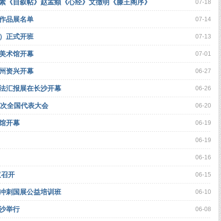
素《自叙帖》赵孟頫《心经》文徴明《滕王阁序》
07-18
书作品展名单
07-14
）正式开班
07-13
美术馆开幕
07-01
郴州资兴开幕
06-27
书法汇报展在长沙开幕
06-26
九次全国代表大会
06-20
馆开幕
06-19
06-19
06-16
议召开
06-15
冲刺国展公益培训班
06-10
沙举行
06-08