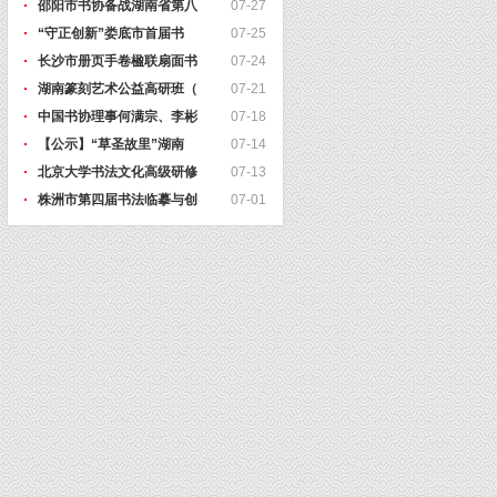
邵阳市书协备战湖南省第八
07-27
“守正创新”娄底市首届书
07-25
长沙市册页手卷楹联扇面书
07-24
湖南篆刻艺术公益高研班（
07-21
中国书协理事何满宗、李彬
07-18
【公示】“草圣故里”湖南
07-14
北京大学书法文化高级研修
07-13
株洲市第四届书法临摹与创
07-01