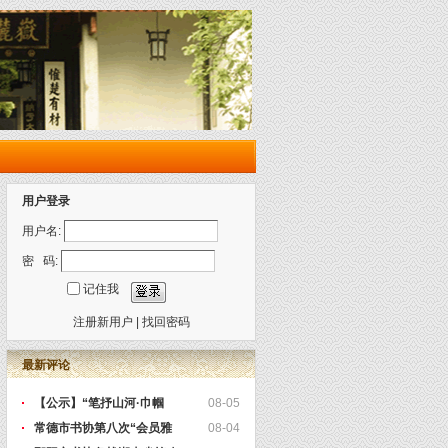
用户登录
用户名:
密 码:
记住我
注册新用户
|
找回密码
最新评论
【公示】“笔抒山河·巾帼
08-05
常德市书协第八次“会员雅
08-04