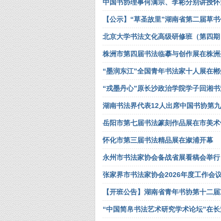
中国书协理事何满宗、李彬分别讲授怀
【公示】“草圣故里”湖南省第二届草
北京大学书法文化高级研修班（第四期
株洲市第四届书法临摹与创作展在株洲
“墨润东江”全国青年书法家十人展在
“戎墨丹心”原长沙政治学院学子回湘
湖南书法界代表12人出席中国书协第
岳阳市第七届书法篆刻作品展在市美术
怀化市第三届书法精品展在溆浦开幕
永州市书法家协会备战省展看稿会举行
张家界市书法家协会2026年度工作会
【开班公告】湖南省青年书协第十二届
“中国简帛书法艺术研究学术论坛”在长