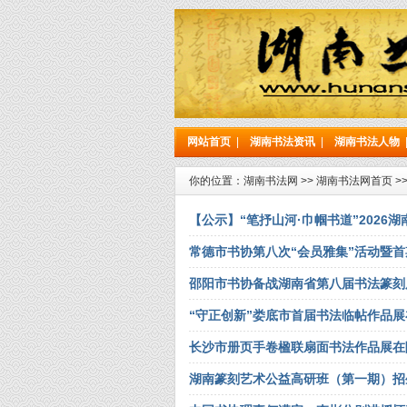
网站首页
|
湖南书法资讯
|
湖南书法人物
你的位置：
湖南书法网
>>
湖南书法网首页
>
【公示】“笔抒山河·巾帼书道”2026
常德市书协第八次“会员雅集”活动暨
邵阳市书协备战湖南省第八届书法篆刻
“守正创新”娄底市首届书法临帖作品
长沙市册页手卷楹联扇面书法作品展在
湖南篆刻艺术公益高研班（第一期）招