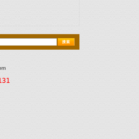
om
131