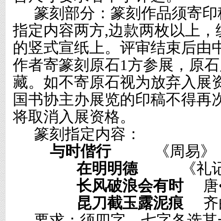
篆刻部分：篆刻作品须寄印
指定内容两方
,
边款两枚以上，
的竖式宣纸上。评审结束后由
作者寄篆刻原石
1
方参展，原石
藏。如不寄原石视为放弃入展
国书协主办展览的印稿不得再
将取消入展资格。
篆刻指定内容：
与时偕行
《周易》
在明明德
《礼
长风破浪会有时
唐
昆刀截玉露泥痕
齐
要求：须四字、七字各选其