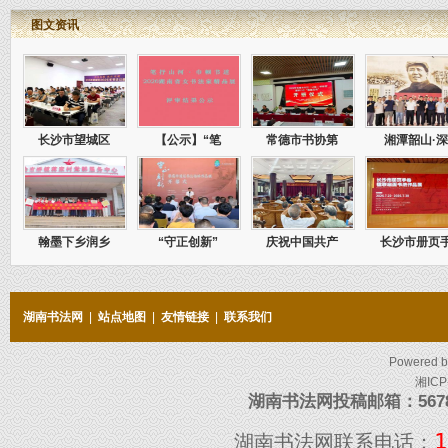
图文资讯
长沙市望城区
【公示】“笔
常德市书协第
湘潭韶山·
翰墨下乡润乡
“守正创新”
庆祝中国共产
长沙市册页
湖南书法网
|
站点地图
|
友情链接
|
联系我们
Powered 
湘ICP
湖南书法网投稿邮箱：5678097
1
湖南书法网联系电话：