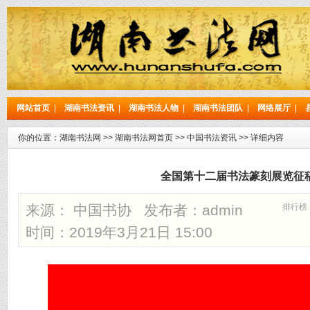
网站首页
|
湖南书法资讯
|
湖南书法人物
|
湖南书法团队
|
网络展厅
|
你的位置：
湖南书法网
>>
湖南书法网首页
>>
中国书法资讯
>> 详细内容
全国第十二届书法篆刻展览征
来源： 中国书协 发布者：
admin
排行榜
时间：2019年3月21日 15:00