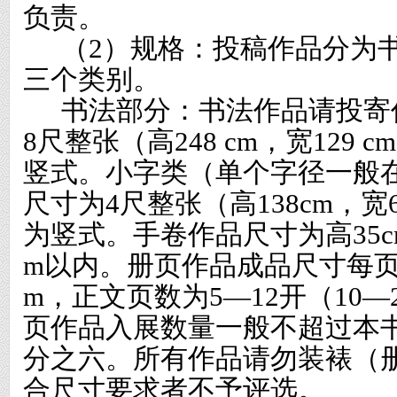
负责。
（
2
）规格：投稿作品分为
三个类别。
书法部分：书法作品请投寄
8
尺整张（高
248 cm
，宽
129 cm
竖式。小字类（单个字径一般
尺寸为
4
尺整张（高
138cm
，宽
为竖式。手卷作品尺寸为高
35
m
以内。册页作品成品尺寸每
m
，正文页数为
5
—
12
开（
10
—
页作品入展数量一般不超过本
分之六。所有作品请勿装裱（
合尺寸要求者不予评选。