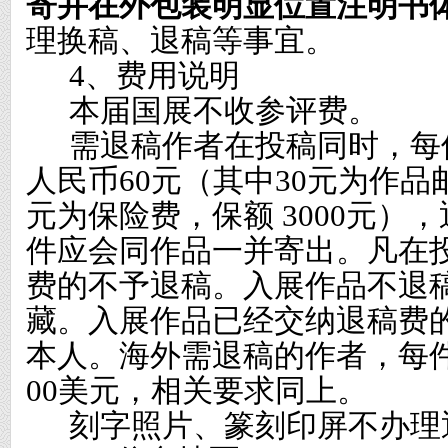
寄并在外包装明显位置注明书
理换稿、退稿等事宜。
4
、费用说明
本届国展不收参评费。
需退稿作者在投稿同时，每
人民币
60
元（其中
30
元为作品
元为保险费，保额
3000
元），
件应会同作品一并寄出。凡在
费的不予退稿。入展作品不退
藏。入展作品已经交纳退稿费
本人。海外需退稿的作者，每
00
美元，相关要求同上。
刻字照片、篆刻印屏不办理