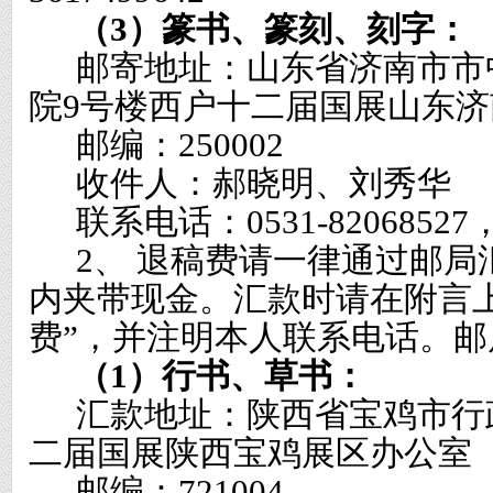
（
3
）篆书、篆刻、刻字：
邮寄地址：山东省济南市市
院
9
号楼西户十二届国展山东济
邮编：
250002
收件人：郝晓明、刘秀华
联系电话：
0531-82068527
2
、 退稿费请一律通过邮局
内夹带现金。汇款时请在附言
费”，并注明本人联系电话。
（
1
）行书、草书：
汇款地址：陕西省宝鸡市行
二届国展陕西宝鸡展区办公室
邮编：
721004