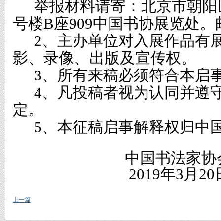
举报材料请寄：北京市朝阳
号楼
B
座
909
中国书协展览处。
2
、主办单位对入展作品有
影、录像、出版及宣传权。
3
、所有来稿必须符合本启
4
、凡投稿者视为认同并遵
定。
5
、本征稿启事解释权归中
中国书法家协
2019
年
3
月
20
上一篇