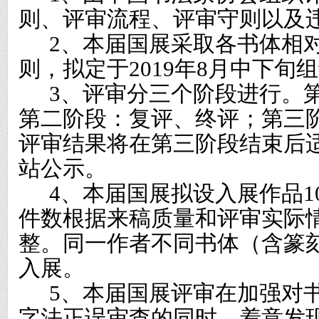
则、评审流程、评审守则以及
2
、本届国展采取各书体相
则，拟定于
2019
年
8
月中下旬组
3
、评审分三个阶段进行。
第二阶段：复评、终评；第三
评审结果将在第三阶段结束后
站公示。
4
、本届国展拟设入展作品
1
件数根据来稿质量和评审实际
整。同一作者不同书体（含篆
入展。
5
、本届国展评审在加强对
字法正误审查的同时，着意发