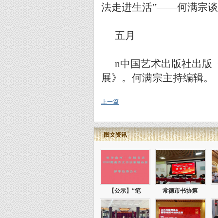
法走进生活
”——
何满宗谈
五月
n
中国艺术出版社出版
展》。何满宗主持编辑。
上一篇
图文资讯
【公示】“笔
常德市书协第