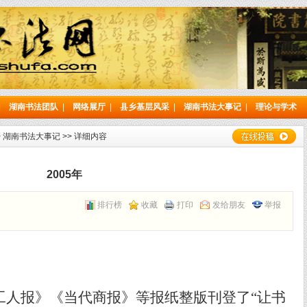
|
湖南书法团队
|
网络展厅
|
县乡基层风采
|
湖南书法大事记
|
理论与学术
>
湖南书法大事记
>> 详细内容
2005年
排行榜
收藏
打印
发给朋友
举报
工人报》《当代商报》等报纸整版刊登了
“
让书