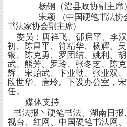
杨钢（澧县政协副主席
宋颖
（中国硬笔书法协
书法家协会副主席）
委员：
唐祥飞、邵启平、李
初、陈昌平、符精华、杨辉、吴
银、陈克勇、罗团结、姚利、胡
武、熊芳、罗玲、张冬芝、陈克
辉、宋贻武、卞业勤、张业双、
段世华、唐玲
。
下设办公室，宋
任。
媒体支持
书法报丶硬笔书法、湖南日报
电视台、红网、中国硬笔书法网、