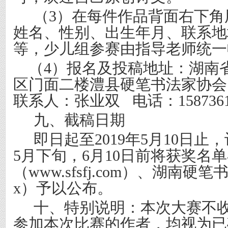
（
3
）在每件作品背面右下角
姓名、性别、出生年月、联系地
等，少儿组参赛由指导老师统一
（
4
）报名及投稿地址：湖南
区门面二楼澧县硬笔书法家协会
联系人：张业双
电话：
158736
九、截稿日期
即日起至
2019
年
5
月
10
日止，
5
月下旬，
6
月
10
日前将获奖名单
（
www.sfsfj.com
）、湖南硬笔
x
）予以公布。
十、特别说明：本次大赛不
参加本次比赛的作者，均视为已