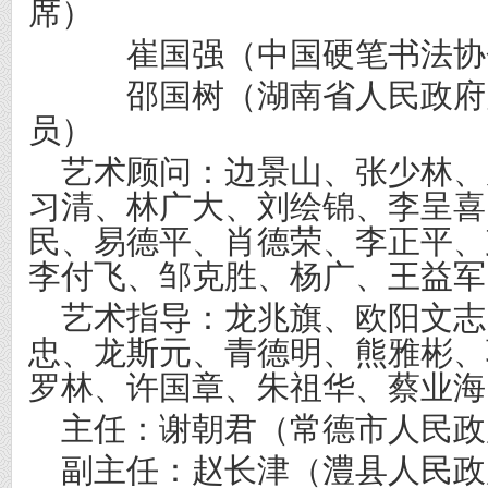
席）
崔国强（中国硬笔书法协
邵国树（湖南省人民政府
员）
艺术顾问：
边景山、张少林、
习清、林广大、刘绘锦、李呈喜
民、易德平、肖德荣、李正平、
李付飞、邹克胜、杨广、王益军
艺术指导：
龙兆旗、欧阳文志
忠、龙斯元、青德明、熊雅彬、
罗林、许国章、朱祖华、蔡业海
主任：
谢朝君（常德市人民政
副主任：
赵长津（澧县人民政