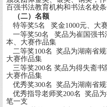
百强书法教育机构和书法名校条
（二）名额
特等奖
5
名
奖金
1000
元、大
一等奖
50
名
奖品为崔国强书
本、大赛作品集
二等奖
100
名
奖品为湖南省规
大赛作品集
三等奖
200
名
奖品为得失斋书
大赛作品集
优秀奖
300
名
奖品为湖南省规
优秀指导老师奖
200
名
奖品为
笔一支