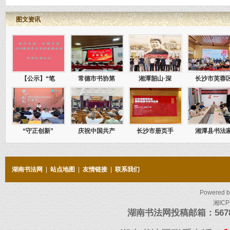
图文资讯
【公示】“笔
常德市书协第
湘潭韶山·深
长沙市芙蓉
“守正创新”
庆祝中国共产
长沙市册页手
湘潭县书法
湖南书法网
|
站点地图
|
友情链接
|
联系我们
Powered 
湘ICP
湖南书法网投稿邮箱：5678097