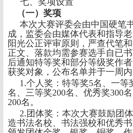
七、奖项设置
（一）奖项
本次大赛评委会由中国硬笔
成，监委会由媒体代表和指导老
阳光公正评审原则，严查代笔和
正文、落款均需参赛选手自已书
后通知特等奖和部分等级奖作者
获奖对象，公布名单并于一周内
1.
个人奖：特等奖
5
名、一等
名、三等奖
200
名、优秀奖
300
名
200
名。
2.
团体奖：本次大赛鼓励团
造书法名校、书法强校和优秀书
颁发团体金奖、银奖、铜奖，作