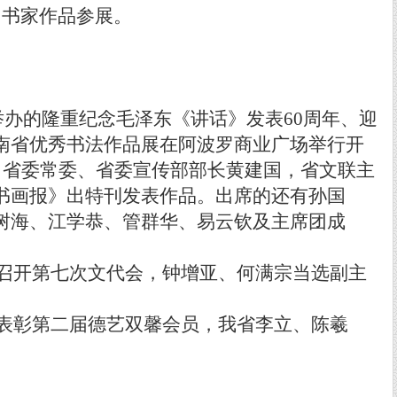
名书家作品参展。
举办的隆重纪念毛泽东《讲话》发表
60
周年、迎
南省优秀书法作品展在阿波罗商业广场举行开
，省委常委、省委宣传部部长黄建国，省文联主
书画报》出特刊发表作品。出席的还有孙国
树海、江学恭、管群华、易云钦及主席团成
召开第七次文代会，钟增亚、何满宗当选副主
表彰第二届德艺双馨会员，我省李立、陈羲