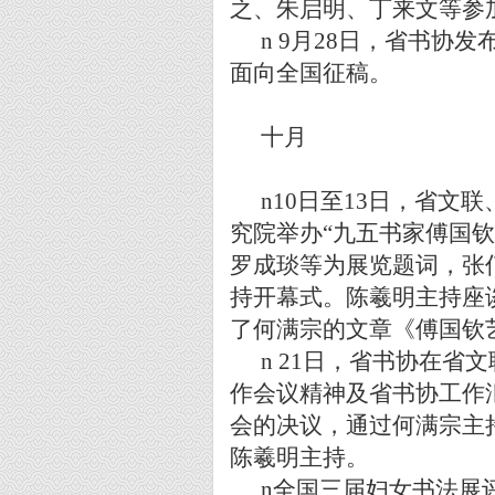
之、朱启明、丁来文等参
n
9
月
28
日，省书协发
面向全国征稿。
十月
n
10
日至
13
日，省文联
究院举办
“
九五书家傅国钦
罗成琰等为展览题词，张
持开幕式。陈羲明主持座
了何满宗的文章《傅国钦
n
21
日，省书协在省文
作会议精神及省书协工作
会的决议，通过何满宗主
陈羲明主持。
n
全国三届妇女书法展