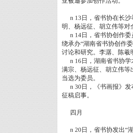
亚被邀参加创作活动。
n
13
日，省书协在长沙
明、杨远征、胡立伟等对
n
14
日，省书协创作委
绕承办
“
湖南省书协创作委
讨论和研究。李潺、陈羲
n
16
日，湖南省书协学
满宗、杨远征、胡立伟等
当选为委员。
n
30
日，《书画报》发
征稿启事。
四月
n
20
日，省书协发出
“