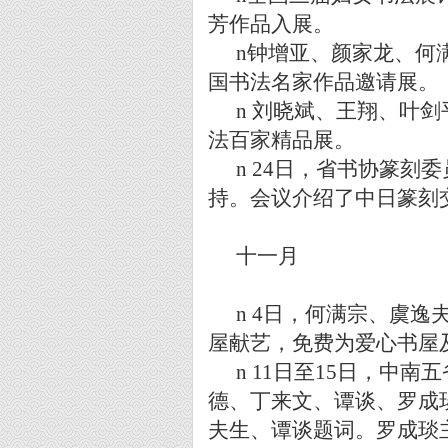
芳作品入展。
n
钟增亚、颜家龙、何
国书法名家作品邀请展。
n
刘晓斌、王翔、叶剑
法百家精品展。
n
24
日，省书协篆刻委
持。会议介绍了中日篆刻
十一月
n
4
日，何满宗、虞逸
屋献艺，免费为爱心书屋
n
11
日至
15
日，中南五
德、丁来文、谭谈、罗成
夫生、谭谈题词。罗成琰