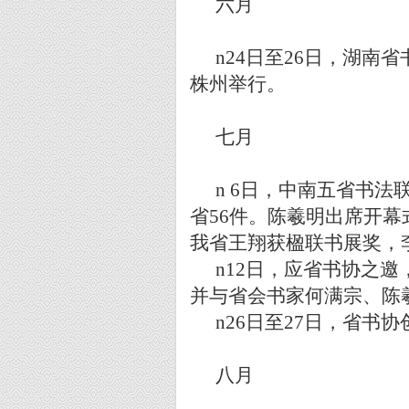
六月
n
24
日至
26
日，湖南省
株州举行。
七月
n
6
日，中南五省书法
省
56
件。陈羲明出席开幕
我省王翔获楹联书展奖，
n
12
日，应省书协之邀
并与省会书家何满宗、陈
n
26
日至
27
日，省书协
八月