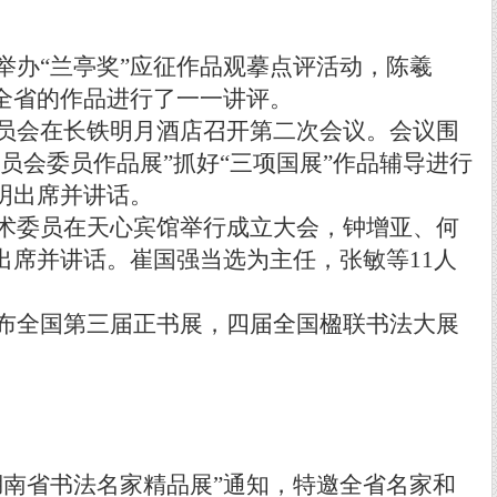
举办
“
兰亭奖
”
应征作品观摹点评活动，陈羲
全省的作品进行了一一讲评。
员会在长铁明月酒店召开第二次会议。会议围
员会委员作品展
”
抓好
“
三项国展
”
作品辅导进行
明出席并讲话。
术委员在天心宾馆举行成立大会，钟增亚、何
出席并讲话。崔国强当选为主任，张敏等
11
人
布全国第三届正书展，四届全国楹联书法大展
湖南省书法名家精品展
”
通知，特邀全省名家和