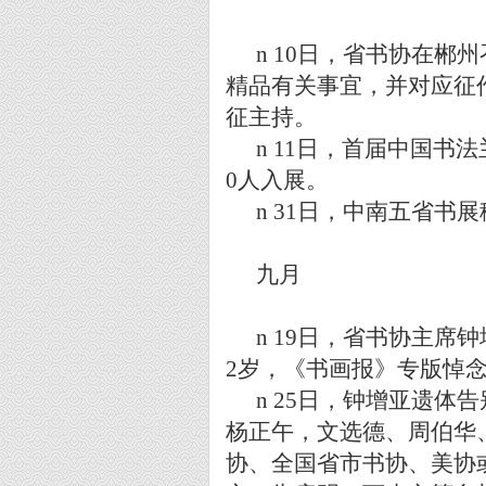
n
10
日，省书协在郴州
精品有关事宜，并对应征
征主持。
n
11
日，首届中国书法
0
人入展。
n
31
日，中南五省书展
九月
n
19
日，省书协主席钟
2
岁，《书画报》专版悼
n
25
日，钟增亚遗体告
杨正午，文选德、周伯华
协、全国省市书协、美协