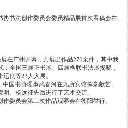
书协书法创作委员会委员精品展首次看稿会在
联展在广州开幕，共展出作品
270
余件，其中我
式；全国三届正书展、四届楹联书法展揭晓，
李运良等
23
人入展。
，中国书协理事武春河在九所宾馆挥毫献艺，
羲明、杨远征先后进行了艺术交流。
创作委员会第二次作品观摹会在衡阳举行。