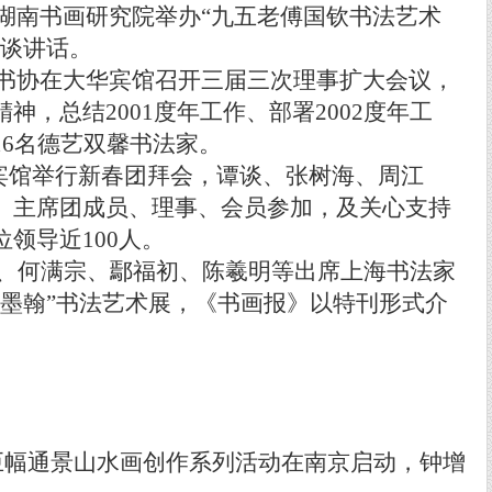
湖南书画研究院举办
“
九五老傅国钦书法艺术
谈讲话。
书协在大华宾馆召开三届三次理事扩大会议，
精神，总结
2001
度年工作、部署
2002
度年工
16
名德艺双馨书法家。
宾馆举行新春团拜会，谭谈、张树海、周江
、主席团成员、理事、会员参加，及关心支持
位领导近
100
人。
、何满宗、鄢福初、陈羲明等出席上海书法家
闻墨翰
”
书法艺术展，《书画报》以特刊形式介
巨幅通景山水画创作系列活动在南京启动，钟增