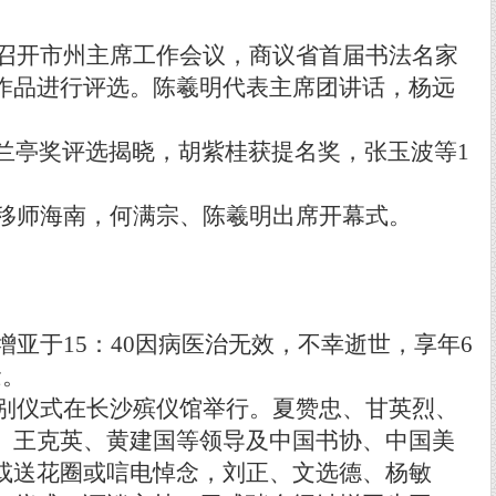
召开市州主席工作会议，商议省首届书法名家
作品进行评选。陈羲明代表主席团讲话，杨远
兰亭奖评选揭晓，胡紫桂获提名奖，张玉波等
1
移师海南，何满宗、陈羲明出席开幕式。
增亚于
15
：
40
因病医治无效，不幸逝世，享年
6
念。
别仪式在长沙殡仪馆举行。夏赞忠、甘英烈、
、王克英、黄建国等领导及中国书协、中国美
或送花圈或唁电悼念，刘正、文选德、杨敏