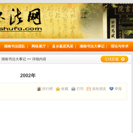
|
湖南书法团队
|
网络展厅
|
县乡基层风采
|
湖南书法大事记
|
理论与学术
>
湖南书法大事记
>> 详细内容
2002年
排行榜
收藏
打印
发给朋友
举报