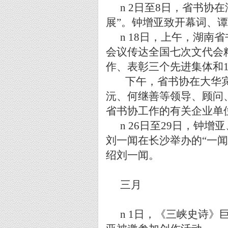
n
2
日至
8
日，省书协在
展
”
。钟增亚致开幕词、谭
n
18
日，上午，湖南省
会议传达全国七次文代会
作、表彰三个先进集体和
下午，省书协在大华
沅、何继善等领导、顾问
省书协工作的有关企业单
n
26
日至
29
日，钟增亚
刘一闻在长沙举办的
“
一
绍刘一闻。
三月
n
1
日
，
《三峡史诗》