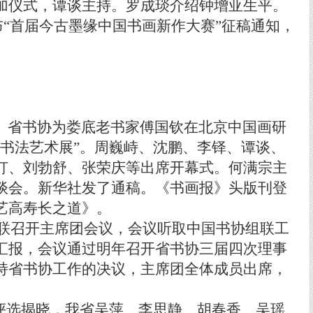
加仪式，谭谈主持。罗成琰介绍钟增亚生平。
布
“
首届今古墨缘中国书画新作大赛
”
征稿通知，
、省书协为娄底老书家傅国钦在北京中国画研
书法艺术展
”
。周巍峙、沈鹏、李铎、谭谈、
仃、刘勃舒、张荣庆等出席开幕式。何满宗主
谈会。新华社发了通稿。《书画报》头版刊登
艺高寿长之道》。
联召开主席团会议，会议听取中国书协组联工
汇报，会议通过明年召开省书协三届四次理事
持省书协工作的决议，主席团全体成员出席，
评选揭晓，我省吴萍、李思静、胡春香、吴瑶