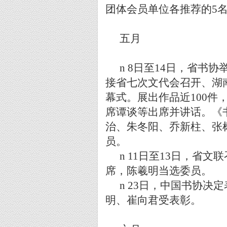
团体会员单位各推荐的
5
五月
n
8
日至
14
日，省书协
接省七次文代会召开、湖
幕式。展出作品近
100
件
席谭谈等出席并讲话。《
治、朱冬阳、乔新柱、张
员。
n
11
日至
13
日，省文联
席，陈羲明当选委员。
n
23
日，中国书协决定
明、崔向君受表彰。