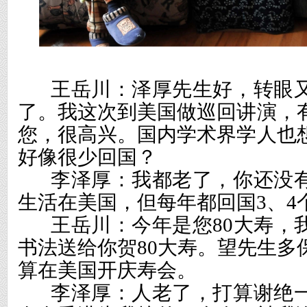
王岳川：泽厚先生好，转眼
了。我这次到美国做巡回讲演，
您，很高兴。国内学术界学人也
好像很少回国？
李泽厚：我都老了，你还没
生活在美国，但每年都回国
3
、
4
王岳川：今年是您
80
大寿，
书法送给你贺
80
大寿。望先生多
算在美国开庆寿会。
李泽厚：人老了，打算谢绝