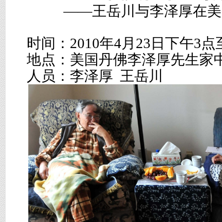
——王岳川与李泽厚在美
时间：
2010
年
4
月
23
日下午
3
点
地点：美国丹佛李泽厚先生家
人员：李泽厚
王岳川