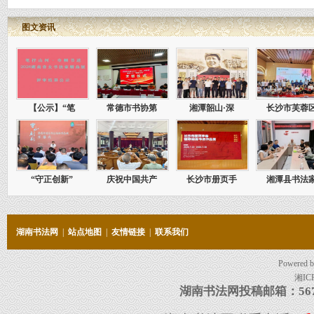
图文资讯
【公示】“笔
常德市书协第
湘潭韶山·深
长沙市芙蓉
“守正创新”
庆祝中国共产
长沙市册页手
湘潭县书法
湖南书法网
|
站点地图
|
友情链接
|
联系我们
Powered 
湘IC
湖南书法网投稿邮箱：5678097